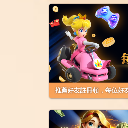
推薦好友註冊領，每位好友