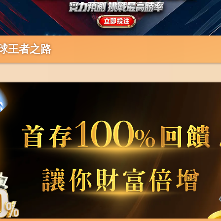
 足球王者之路